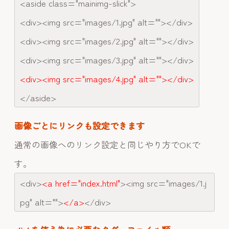
<aside class="mainimg-slick">
<div><img src="images/1.jpg" alt=""></div>
<div><img src="images/2.jpg" alt=""></div>
<div><img src="images/3.jpg" alt=""></div>
<div><img src="images/4.jpg" alt=""></div>
</aside>
画像ごとにリンクも設定できます
通常の画像へのリンク設定と同じやり方でOKで
す。
<div>
<a href="index.html"
><img src="images/1.j
pg" alt="">
</a>
</div>