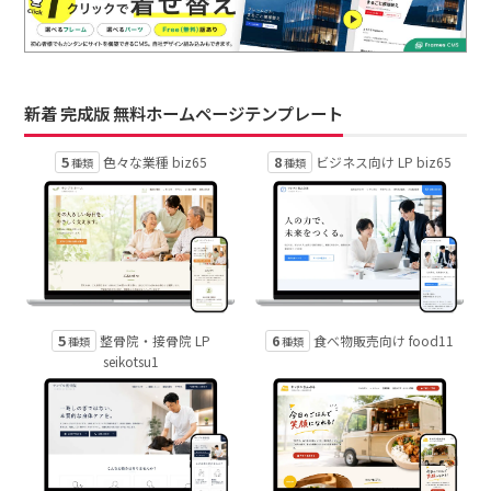
新着 完成版 無料ホームページテンプレート
5
8
色々な業種 biz65
ビジネス向け LP biz65
種類
種類
5
6
整骨院・接骨院 LP
食べ物販売向け food11
種類
種類
seikotsu1