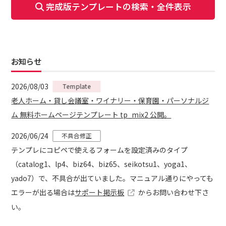
完成版テンプレートの検索・全件表示
お知らせ
2026/08/03
Template
老人ホーム・貸し会議室・ワイナリー・保育園・パーソナルジ
ム 無料ホームページテンプレート tp_mix2 公開。
2026/06/24
不具合修正
テンプレにコピペで使えるフォームを設定済みのタイプ
（catalog1、lp4、biz64、biz65、seikotsu1、yoga1、
yado7）で、不具合が出ていました。マニュアル通りにやっても
エラーが出る場合は
サポート掲示板
からお問い合わせ下さ
い。