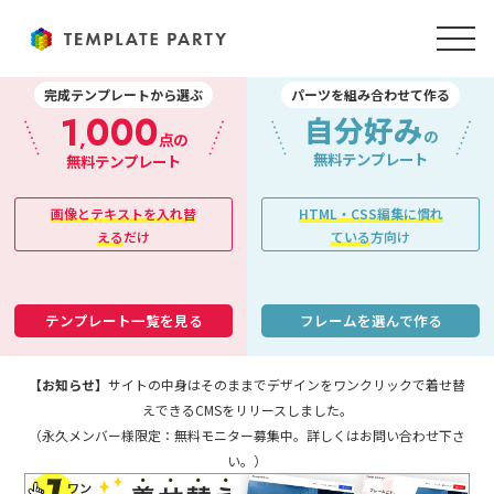
完成テンプレートから選ぶ
パーツを組み合わせて作る
1
000
自分好み
,
の
点の
無料テンプレート
無料テンプレート
画像とテキストを入れ替
HTML・CSS編集に慣れ
える
だけ
ている
方向け
テンプレート一覧を見る
フレームを選んで作る
【お知らせ】
サイトの中身はそのままでデザインをワンクリックで着せ替
えできるCMSをリリースしました。
（永久メンバー様限定：無料モニター募集中。詳しくはお問い合わせ下さ
い。）