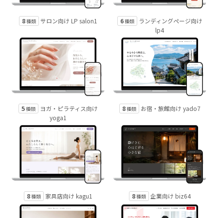
8
6
サロン向け LP salon1
ランディングページ向け
種類
種類
lp4
5
8
ヨガ・ピラティス向け
お宿・旅館向け yado7
種類
種類
yoga1
8
8
家具店向け kagu1
企業向け biz64
種類
種類