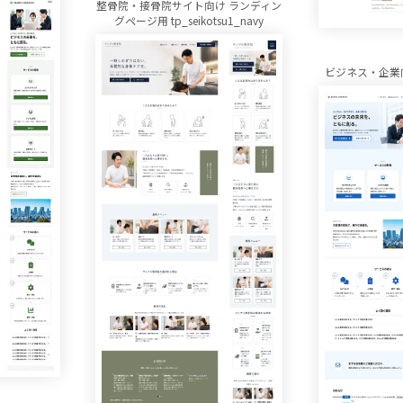
整骨院・接骨院サイト向け ランディン
グページ用 tp_seikotsu1_navy
ビジネス・企業向け 