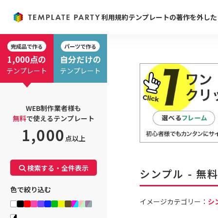
利用規約
テンプレートの著作を外した
完成品で作る
パーツで作る
1,000点の
自分だけの
テンプレート
テンプレート
WEB制作業者様も
無料
で使えるテンプレート
1,000
点以上
検索する・全件表示
シンプル - 
色で絞り込む
イメージカテゴリー：
シ