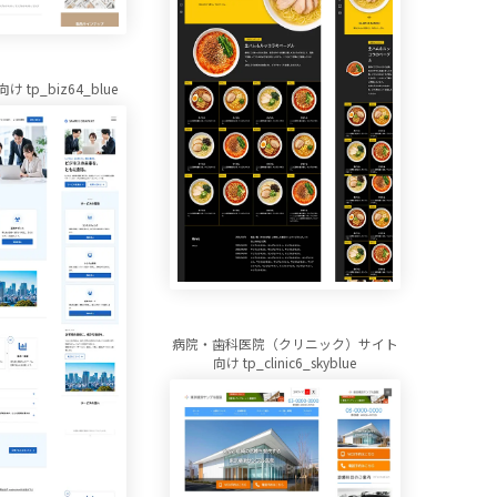
tp_biz64_blue
病院・歯科医院（クリニック）サイト
向け tp_clinic6_skyblue