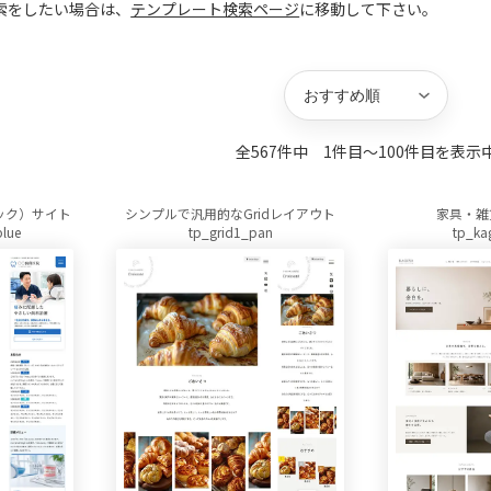
索をしたい場合は、
テンプレート検索ページ
に移動して下さい。
キーワード
並び替え
方向
件数
全567件中 1件目〜100件目を表示
ック）サイト
シンプルで汎用的なGridレイアウト
家具・雑
blue
tp_grid1_pan
tp_ka