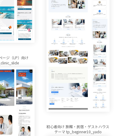
ページ（LP）向け
clinic_slide
初心者向け 旅館・民宿・ゲストハウス
テーマ tp_beginner10_yado