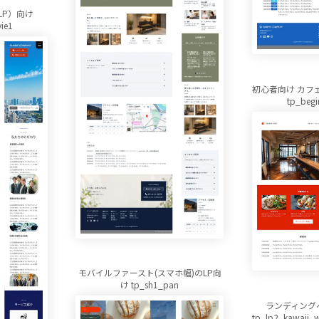
LP）向け
ie1
初心者向け カフ
tp_begi
モバイルファースト(スマホ幅)のLP向
け tp_sh1_pan
ランディング
tp_lp2_kawaii_