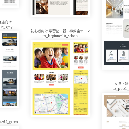
務店向け
ue_gray
初心者向け 学習塾・習い事教室テーマ
tp_beginner10_school
文具・雑
tp_pop1_
64_green