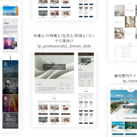
弁護士/行政書士/社労士/税理士/コン
サル等向け
tp_professionals1_brown_slide
観光案内サイ
tp_trav