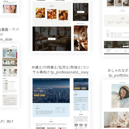
古着屋・アパ
け
n_slide
弁護士/行政書士/社労士/税理士/コン
おしゃれなポ
サル等向け tp_professionals1_navy
tp_portfoli
LP）向け