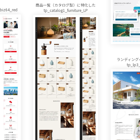
商品一覧（カタログ型）に特化した
z64_red
tp_catalog1_furniture_LP
ランディング
tp_lp3_