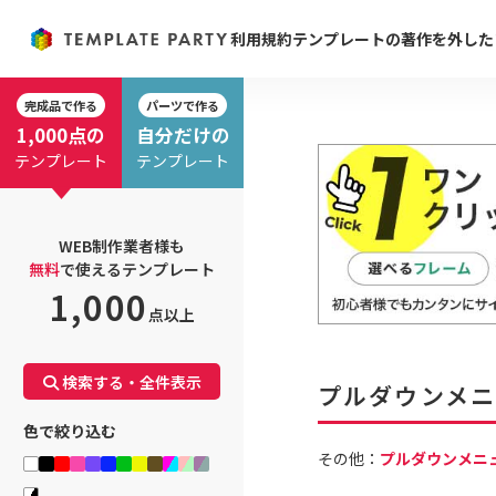
利用規約
テンプレートの著作を外した
完成品で作る
パーツで作る
1,000点の
自分だけの
テンプレート
テンプレート
WEB制作業者様も
無料
で使えるテンプレート
1,000
点以上
検索する・全件表示
プルダウンメニ
色で絞り込む
その他：
プルダウンメニ