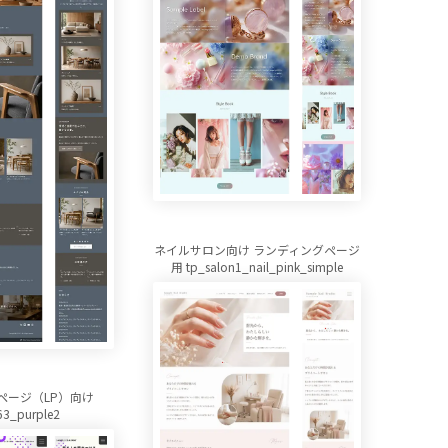
ネイルサロン向け ランディングページ
用 tp_salon1_nail_pink_simple
ページ（LP）向け
63_purple2