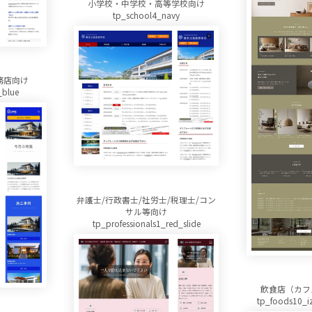
小学校・中学校・高等学校向け
tp_school4_navy
務店向け
_blue
弁護士/行政書士/社労士/税理士/コン
サル等向け
tp_professionals1_red_slide
飲食店（カフ
tp_foods10_i