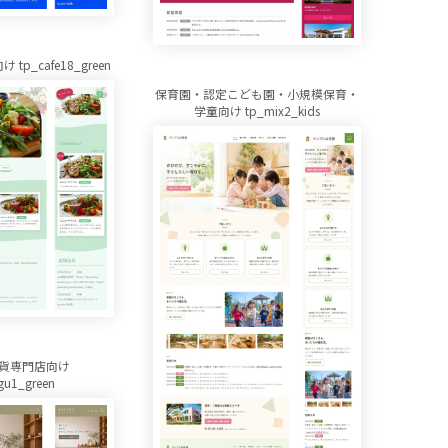
p_cafe18_green
保育園・認定こども園・小規模保育・
学童向け tp_mix2_kids
貨専門店向け
gu1_green