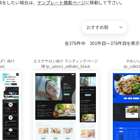
索をしたい場合は、
テンプレート検索ページ
に移動して下さい。
キーワード
並び替え
方向
件数
全376件中 301件目〜376件目を表
LP）向け
エステサロン向け ランディングページ
かわい
ue1
用 tp_salon1_esthetic_black
tp_cafe1