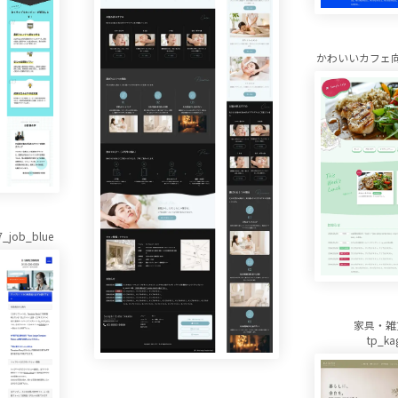
かわいいカフェ向け t
job_blue
家具・雑
tp_ka