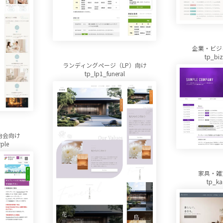
企業・ビジ
tp_bi
ランディングページ（LP）向け
tp_lp1_funeral
治会向け
ple
家具・雑
tp_ka