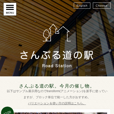
English
Chinese
さんぷる道の駅。今月の催し物。
以下はサンプル展示用なのでtransform(アニメーション)を派手に使ってい
ますが、ブロック単位で統一した方がおすすめ。
バリエーション＆使い方の説明はこちら。
12/20