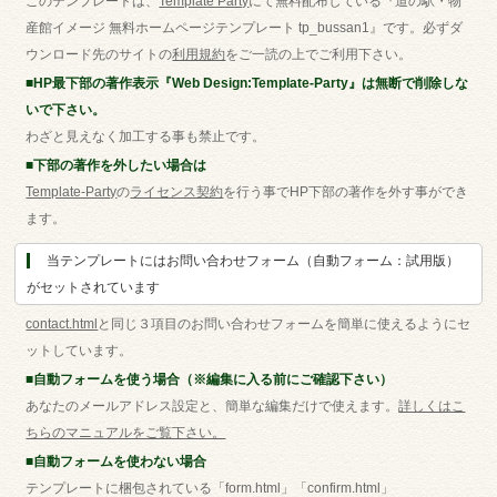
このテンプレートは、
Template Party
にて無料配布している『道の駅・物
産館イメージ 無料ホームページテンプレート tp_bussan1』です。必ずダ
ウンロード先のサイトの
利用規約
をご一読の上でご利用下さい。
■HP最下部の著作表示『Web Design:Template-Party』は無断で削除しな
いで下さい。
わざと見えなく加工する事も禁止です。
■下部の著作を外したい場合は
Template-Party
の
ライセンス契約
を行う事でHP下部の著作を外す事ができ
ます。
当テンプレートにはお問い合わせフォーム（自動フォーム：試用版）
がセットされています
contact.html
と同じ３項目のお問い合わせフォームを簡単に使えるようにセ
ットしています。
■自動フォームを使う場合（※編集に入る前にご確認下さい）
あなたのメールアドレス設定と、簡単な編集だけで使えます。
詳しくはこ
ちらのマニュアルをご覧下さい。
■自動フォームを使わない場合
テンプレートに梱包されている「form.html」「confirm.html」