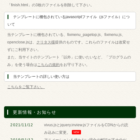
「finish.html」の3枚のファイルを削除して下さい。
テンプレートに梱包されているjavascriptファイル（jsファイル）につ
いて
当テンプレートに梱包されている、fixmenu_pagetop.js、fixmenu.js、
openclose.jsは、
クリタス様
提供のものです。これらのファイルは改変せ
ずにご利用下さい。
また、当サイトのテンプレート「以外」に使いたいなど、「プログラムの
み」を使う場合は
こちらの規約
をお守り下さい。
当テンプレートの詳しい使い方は
こちらをご覧下さい。
更新情報・お知らせ
2021/11/12
vivus.jsとjquery.inview.jsファイルをCDNからの読
み込みに変更。
NEW
2019/01/12
アニメーションを使わない場合の解説が不十分だ