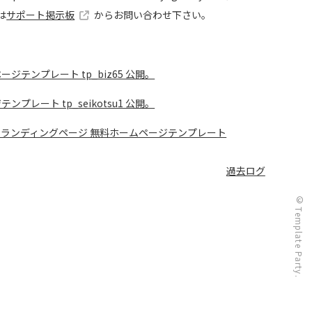
は
サポート掲示板
からお問い合わせ下さい。
テンプレート tp_biz65 公開。
ート tp_seikotsu1 公開。
ランディングページ 無料ホームページテンプレート
過去ログ
 ランディングページ用 無料ホームページテンプレート
© Template Party.
向け ランディングページ 無料ホームページテンプレート
公開。
ンクを使った場合にメニューが閉じない不具合が出ていたの