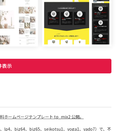
件表示
ームページテンプレート tp_mix2 公開。
iz64、biz65、seikotsu1、yoga1、yado7）で、不