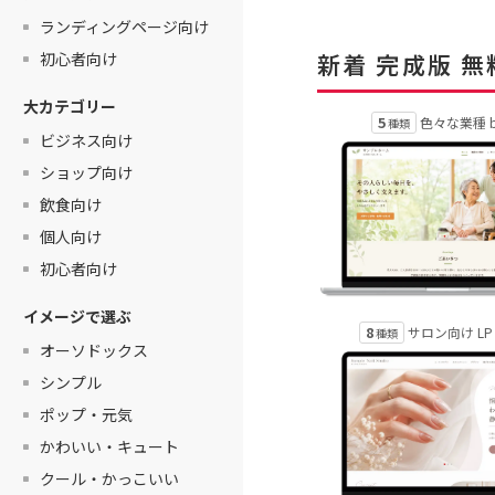
ランディングページ向け
初心者向け
新着 完成版 
大カテゴリー
5
色々な業種 b
種類
ビジネス向け
ショップ向け
飲食向け
個人向け
初心者向け
イメージで選ぶ
8
サロン向け LP s
種類
オーソドックス
シンプル
ポップ・元気
かわいい・キュート
クール・かっこいい