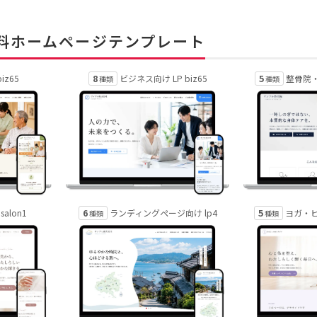
無料ホームページテンプレート
8
5
iz65
ビジネス向け LP biz65
整骨院・接
種類
種類
6
5
alon1
ランディングページ向け lp4
ヨガ・ピ
種類
種類