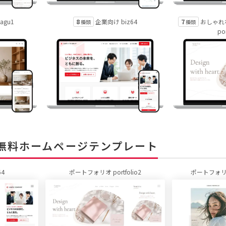
8
7
agu1
企業向け biz64
おしゃれ
種類
種類
po
 無料ホームページテンプレート
64
ポートフォリオ portfolio2
ポートフォリオ t