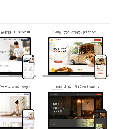
6
骨院 LP seikotsu1
食べ物販売向け food11
種類
8
ラティス向け yoga1
お宿・旅館向け yado7
種類