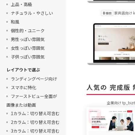
上品・高級
ナチュラル・やさしい
8
家具店向け k
種類
和風
個性的・ユニーク
男性っぽい雰囲気
女性っぽい雰囲気
子供っぽい雰囲気
レイアウトで選ぶ
ランディングページ向け
人気の 完成版
スマホに特化
ファーストビュー全面が
企業向け tp_biz
画像または動画
1カラム：切り替え可含む
2カラム：切り替え可含む
3カラム：切り替え可含む