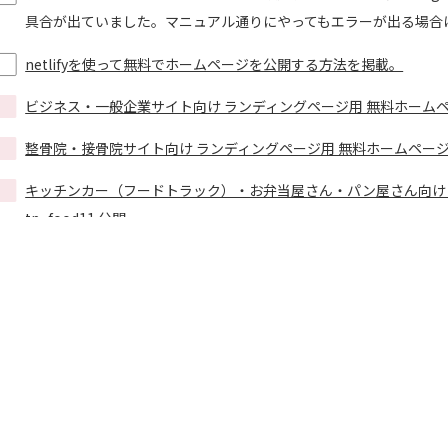
具合が出ていました。マニュアル通りにやってもエラーが出る場合
netlifyを使って無料でホームページを公開する方法を掲載。
ビジネス・一般企業サイト向け ランディングページ用 無料ホームページ
整骨院・接骨院サイト向け ランディングページ用 無料ホームページテンプレ
キッチンカー（フードトラック）・お弁当屋さん・パン屋さん向け 
tp_food11 公開。
ネイルサロン・マツエク（アイラッシュサロン）・エステサロン向け
tp_salon1 公開。
観光案内・物産館・モデルルーム・キッズクラブ・デイケアサービス
tp_lp4 公開。
ヨガ・ピラティス向け 無料ホームページテンプレート tp_yoga1 
今年4月以降に配布しているテンプレで開閉メニューのアンカーリ