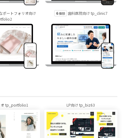
6
なポートフォリオ向け
歯科医院向け tp_clinic7
種類
rtfolio2
p_portfolio1
LP向け tp_biz63