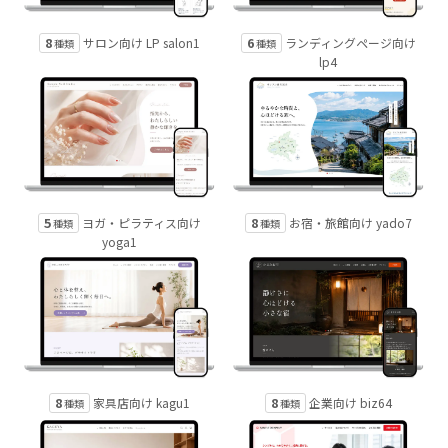
8
6
サロン向け LP salon1
ランディングページ向け
種類
種類
lp4
5
8
ヨガ・ピラティス向け
お宿・旅館向け yado7
種類
種類
yoga1
8
8
家具店向け kagu1
企業向け biz64
種類
種類