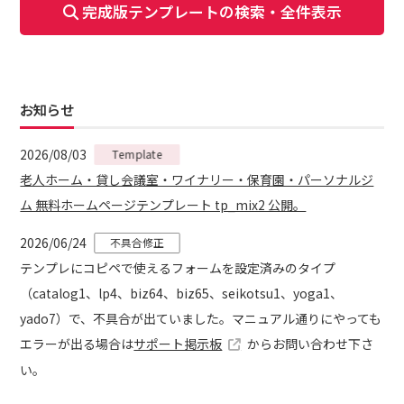
完成版テンプレートの検索・全件表示
お知らせ
2026/08/03
Template
老人ホーム・貸し会議室・ワイナリー・保育園・パーソナルジ
ム 無料ホームページテンプレート tp_mix2 公開。
2026/06/24
不具合修正
テンプレにコピペで使えるフォームを設定済みのタイプ
（catalog1、lp4、biz64、biz65、seikotsu1、yoga1、
yado7）で、不具合が出ていました。マニュアル通りにやっても
エラーが出る場合は
サポート掲示板
からお問い合わせ下さ
い。