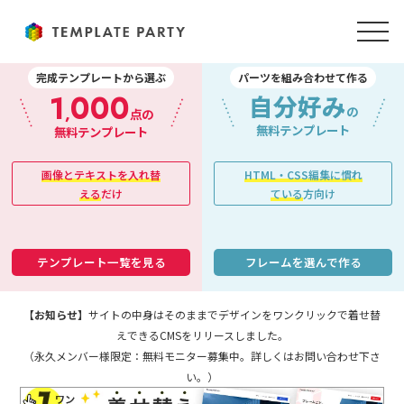
完成テンプレートから選ぶ
パーツを組み合わせて作る
1
000
自分好み
,
の
点の
無料テンプレート
無料テンプレート
画像とテキストを入れ替
HTML・CSS編集に慣れ
える
だけ
ている
方向け
テンプレート一覧を見る
フレームを選んで作る
【お知らせ】
サイトの中身はそのままでデザインをワンクリックで着せ替
えできるCMSをリリースしました。
（永久メンバー様限定：無料モニター募集中。詳しくはお問い合わせ下さ
い。）