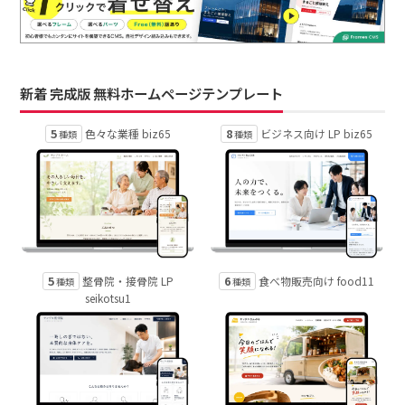
新着 完成版 無料ホームページテンプレート
5
8
色々な業種 biz65
ビジネス向け LP biz65
種類
種類
5
6
整骨院・接骨院 LP
食べ物販売向け food11
種類
種類
seikotsu1