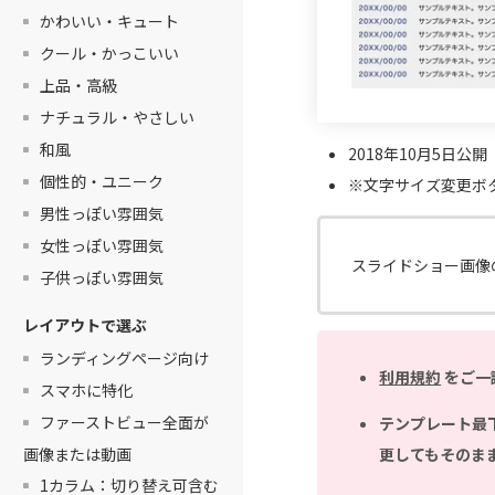
かわいい・キュート
クール・かっこいい
上品・高級
ナチュラル・やさしい
和風
2018年10月5日公
個性的・ユニーク
※文字サイズ変更ボ
男性っぽい雰囲気
女性っぽい雰囲気
スライドショー画像
子供っぽい雰囲気
レイアウトで選ぶ
ランディングページ向け
利用規約
をご一
スマホに特化
ファーストビュー全面が
テンプレート最
更してもそのま
画像または動画
1カラム：切り替え可含む