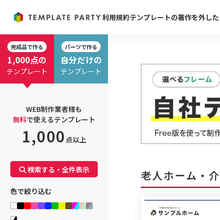
利用規約
テンプレートの著作を外した
完成品で作る
パーツで作る
1,000点の
自分だけの
テンプレート
テンプレート
WEB制作業者様も
無料
で使えるテンプレート
1,000
点以上
検索する・全件表示
老人ホーム・
色で絞り込む