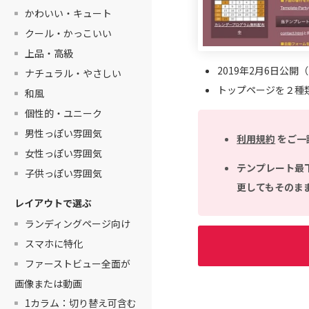
かわいい・キュート
クール・かっこいい
上品・高級
2019年2月6日公開
ナチュラル・やさしい
トップページを２種
和風
個性的・ユニーク
男性っぽい雰囲気
利用規約
をご一
女性っぽい雰囲気
テンプレート最
子供っぽい雰囲気
更してもそのま
レイアウトで選ぶ
ランディングページ向け
スマホに特化
ファーストビュー全面が
画像または動画
1カラム：切り替え可含む