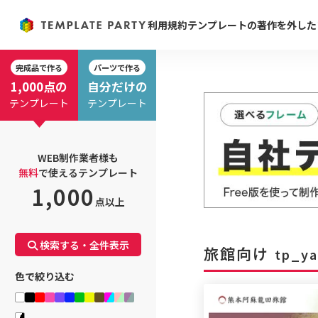
利用規約
テンプレートの著作を外した
完成品で作る
パーツで作る
1,000点の
自分だけの
テンプレート
テンプレート
WEB制作業者様も
無料
で使えるテンプレート
1,000
点以上
検索する・全件表示
旅館向け
tp_ya
色で絞り込む