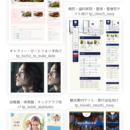
病院・歯科医院・整体・整骨院サ
イト向け tp_clinic5_navy
ギャラリー・ポートフォリオ向け
tp_biz52_re_male_slide
観光案内サイト・旅行会社向け
幼稚園・保育園・キッズクラブ向
tp_travel1_resort1_navy
け tp_kids6_skyblue01