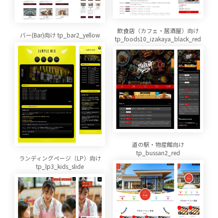
飲食店（カフェ・居酒屋）向け
バー(Bar)向け tp_bar2_yellow
tp_foods10_izakaya_black_red
道の駅・物産館向け
tp_bussan2_red
ランディングページ（LP）向け
tp_lp3_kids_slide