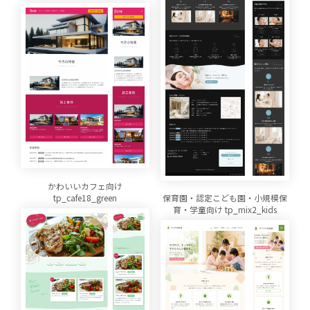
かわいいカフェ向け
tp_cafe18_green
保育園・認定こども園・小規模保
育・学童向け tp_mix2_kids