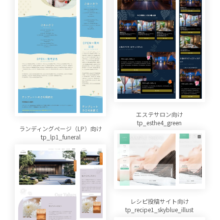
エステサロン向け
tp_esthe4_green
ランディングページ（LP）向け
tp_lp1_funeral
レシピ投稿サイト向け
tp_recipe1_skyblue_illust