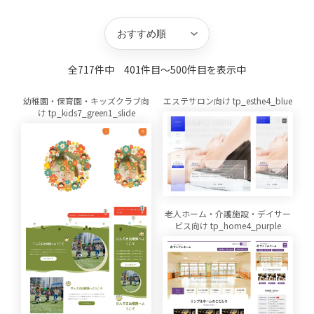
キーワード
並び替え
方向
件数
全717件中 401件目〜500件目を表示中
幼稚園・保育園・キッズクラブ向
エステサロン向け tp_esthe4_blue
け tp_kids7_green1_slide
老人ホーム・介護施設・デイサー
ビス向け tp_home4_purple