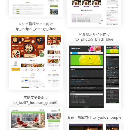
レシピ投稿サイト向け
tp_recipe1_orange_illust
写真展示サイト向け
tp_photo5_black_blue
不動産業者向け
tp_biz57_fudosan_green01
お宿・旅館向け tp_yado7_purple