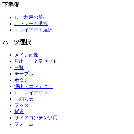
下準備
1. ご利用の前に
2. フレーム選択
3. レイアウト選択
パーツ選択
メイン画像
見出し・文章セット
一覧
テーブル
ボタン
演出・エフェクト
UI・レイアウト
お知らせ
フッター
背景
サイドコンテンツ用
フォーム