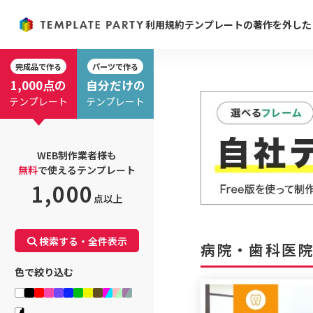
利用規約
テンプレートの著作を外した
完成品で作る
パーツで作る
1,000点の
自分だけの
テンプレート
テンプレート
WEB制作業者様も
無料
で使えるテンプレート
1,000
点以上
検索する・全件表示
病院・歯科医
色で絞り込む